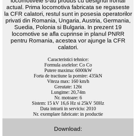
locomotivele s-au produs cu designul frontal
actual. Prima locomotiva fabricata se regaseste
la CFR calatori, restul sunt in posesia operatorilor
privati din Romania, Ungaria, Austria, Germania,
Suedia, Polonia si Bulgaria. In prezent 19
locomotive se afla cuprinse in planul PNRR
pentru Romania, acestea vor ajunge la CFR
calatori.
Caracteristici tehnice:
Formula axelelor: Co Co
Putere maxima: 6000kW
Forta de tractiune la pornire: 435kN
Viteza max: 160 km/h
Greutate: 126t
Lungime: 20,74m
Nr. motoare: 6
Sistem: 15 kV 16,6 Hz si 25kV 50Hz
Data intrarii in serviciu: 2010
Nr. exemplare fabricate: in productie
Download: