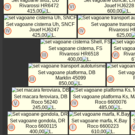
Set vagoane siloz, DB
Set vagoane buncar, E
Rivarossi HR6472
Jouef HJ6228
415,00
600,00
Set vagoane cisterna Uh, SNCF
Set vagoane transpo
Jouef HJ6247
Rivarossi 
425,00
625,00
Set vagoane cisterna, FS
Set vagoa
Rivarossi HR6518
Riva
400,00
6
Set vagoane platforma, DB
Set va
Marklin 45099
850,00
Set macara feroviara, DB
Set vagoane platforma Ks, 
Roco 56240
Roco 6600076
245,00
485,00
Set vagoane gondola, DR
Set vagoane marfa, K.Bay
Roco 6600115
Roco 6600223
400,00
610,00