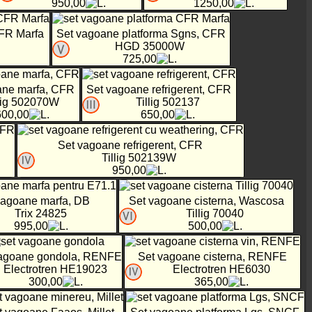
950,00
1250,00
CFR Marfa
Set vagoane platforma Sgns, CFR
HGD 35000W
725,00
ane marfa, CFR
Set vagoane refrigerent, CFR
llig 502070W
Tillig 502137
600,00
650,00
Set vagoane refrigerent, CFR
Tillig 502139W
950,00
vagoane marfa, DB
Set vagoane cisterna, Wascosa
Trix 24825
Tillig 70040
995,00
500,00
vagoane gondola, RENFE
Set vagoane cisterna, RENFE
Electrotren HE19023
Electrotren HE6030
300,00
365,00