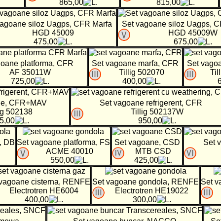
865,00
815,00
vagoane siloz Uagps, CFR Marfa
Set vagoane siloz Uagps, 
HGD 45009
HGD 45009W
475,00
675,00
goane platforma, CFR
Set vagoane marfa, CFR
Set vago
AF 35011W
Tillig 502070
Ti
725,00
400,00
ne, CFR+MAV
Set vagoane refrigerent, CFR
lig 502138
Tillig 502137W
5,00
950,00
, DB
Set vagoane platforma, FS
Set vagoane, CSD
Set 
ACME 40010
MTB CSD
550,00
425,00
 vagoane cisterna, RENFE
Set vagoane gondola, RENFE
Set 
Electrotren HE6004
Electrotren HE19022
400,00
300,00