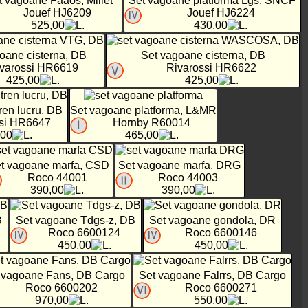
t vagoane Faaos, Millet
Set vagoane platforma Lgs, SNCF
Jouef HJ6209
Jouef HJ6224
525,00
430,00
oane cisterna, DB
Set vagoane cisterna, DB
varossi HR6619
Rivarossi HR6622
425,00
425,00
ren lucru, DB
Set vagoane platforma, L&MR
si HR6647
Hornby R60014
,00
465,00
t vagoane marfa, CSD
Set vagoane marfa, DRG
Roco 44001
Roco 44003
390,00
390,00
B
Set vagoane Tdgs-z, DB
Set vagoane gondola, DR
Roco 6600124
Roco 6600146
450,00
450,00
 vagoane Fans, DB Cargo
Set vagoane Falrrs, DB Cargo
Roco 6600202
Roco 6600271
970,00
550,00