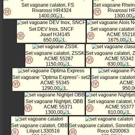
Set vagoane calatori, FS
Set vagoane Rhein
Rivarossi HR4324
Rivarossi H
1400,00
1300,00
Set DEV Inox, SNCF
Set vagoane calator
Jouef HJ4145
ACME 5521
650,00
1675,00
Set vagoane calatori, ZSSK
Set vagoane calatori,
ACME 55287
ACME 55342
1150,00
830,00
Set vagoane "Optima Express"- set2
Set vagoane calator
ACME 55345
ACME 
1290,00
950,0
Set vagoane Nightjet, OBB
Set vagoane calatori
ACME 55371
ACME 55377
1300,00
810,00
Set vagoane calatori, OBB
Set vagoane calatori, Sonnbli
Liliput L330516
Roco 6200063