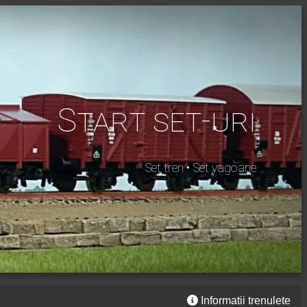
Start set-uri
Set tren • Set vagoane
Informatii trenulete