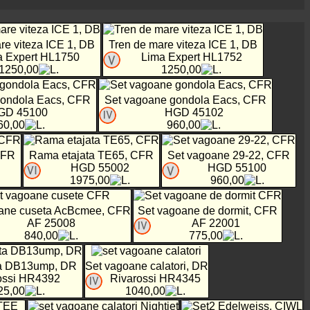
re viteza ICE 1, DB
Tren de mare viteza ICE 1, DB
a Expert HL1750
Lima Expert HL1752
1250,00
1250,00
gondola Eacs, CFR
Set vagoane gondola Eacs, CFR
GD 45100
HGD 45102
60,00
960,00
CFR
Rama etajata TE65, CFR
Set vagoane 29-22, CFR
HGD 55002
HGD 55100
1975,00
960,00
ane cuseta AcBcmee, CFR
Set vagoane de dormit, CFR
AF 25008
AF 22001
840,00
775,00
ta DB13ump, DR
Set vagoane calatori, DR
ossi HR4392
Rivarossi HR4345
25,00
1040,00