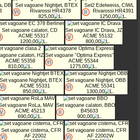
a, DB
Set vagoane Nightjet, BTEX
Set2 Edelweiss, CIWL
3
Rivarossi HR4378
Rivarossi HR4391
825,00
1250,00
Set vagoane calatori, CD
Set vagoane IC Drava, JZ
ACME 55317
ACME 55132
1200,00
800,00
vagoane calatori, HZ
Set vagoane "Optima Express"
ACME 55358
ACME 55344
810,00
1275,00
Set vagoane Nightjet, BTEX
Set vagoane Nightjet, OBB
ACME 55331
ACME 55341
850,00
1300,00
Set vagoane RoLa, MAV
Set vagoane calatori, BBO
ACME 45213
B45633
690,00
900,00
Set vagoane cisterna, CFR
Set vagoane cisterna, CFR
AF 22002
AF 22002W