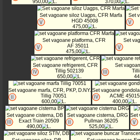
950,00
370,00
Set vagoane siloz Uagps, CFR Marfa
Set 
HGD 45008
475,00
Set vagoane platforma, CFR
Set va
AF 35011
475,00
Set vagoane refrigerent, CFR
Set vagoa
Tillig 502139
Til
650,00
44
Set vagoane marfa, CFR, PKP, D.NY.
Set vagoane gondola
Tillig 70051
ACME 45015
600,00
400,00
Set vagoane cisterna, DB
Set vagoane cisterna, DRG
Set
Exact Train 20509
Pullman 36205
490,00
525,00