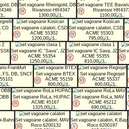
gold, DB
Set vagoane Rheingold, DB
Set vagoane TEE Bavari
R4346
Rivarossi HR4347
Rivarossi HR437
1300,00
1100,00
i, CD
Set vagoane calatori, CSD
Set vagoane calatori, CSD
8
ACME 55302
ACME 55303
1200,00
795,00
 ZSSK
Set vagoane IC "Sava", JZ
Set vagoane IC Sava, JZ
Set 
ACME 55354
ACME 55355
1250,00
810,00
i, FS, DB, SNCF
Set vagoane BTEX
Set vagoane Regiojet
55101
ACME 55159
ACME 55337
0
800,00
800,00
, OBB
Set vagoane RoLa, HUPAC
Set vagoane RoLa, MAV
ACME 45167
ACME 45212
1325,00
690,00
ck-Bahn
Set vagoane calatori, MAV
Set vagoane calatori, K.Bay
Roco 6200132
Roco 6200197