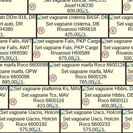
rmewa
Set vagoane buncar, NACCO
Se
Jouef HJ6230
600,00
rt auto, DR
Set vagoane cisterna, DB
Set vag
HR4380
Rivarossi HR6618
Ri
425,00
ne Falls, AWT
Set vagoane Fals, PKP Cargo
Set vagoane t
rossi HR6590
Rivarossi HR6589
Rivaros
75,00
675,00
500
goane marfa, OPW
Set vagoane marfa, MAV
Se
Roco 6600098
Roco 6600126
895,00
765,00
MAV
Set vagoane Tcs, MAV
Set vagoane Hbbis, D
Roco 6600116
Roco 6600111
410,00
400,00
Set vagoane Uacns, Holcim
Set vagoane Uacs, Holcim
Set
Roco 6600192
Roco 6600233
575,00
575,00