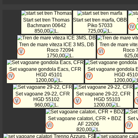
Start set tren Thomas
Start set tren marfa, OBB
Bachmann 00642
Piko 57033
850,00
725,00
Tren de mare viteza ICE 3 MS, DB
Tren de mare vit
Roco 72094
Roco 
1750,00
625,0
Set vagoane gondola Eacs, CFR
Set vagoane gondola 
HGD 45101
HGD 4510
1200,00
1200,00
Set vagoane 29-22, CFR
Set vagoane 29-22, CFR
HGD 55102
HGD 55103
960,00
1200,00
Set vagoane calatori, CFR + BDZ
Set 
AF 22006
820,00