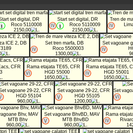
Start set digital, DR
Start set digital, DR
Tren de ma
Roco 5110008
Roco 5110009
Lim
2150,00
2150,00
eza ICE 2, DB
Set tren marfa, DB
Set vagoane 
73189
Roco 5500003
H
0
1300,00
9
Eacs, CFR
Rama etajata TE65, CFR
Rama etajata TE65, 
3
HGD 55000
HGD 55001
1650,00
1650,00
Set vagoane 29-22, CFR
Set vagoane 29-22, CFR
Set vago
HGD 55104
HGD 55105
960,00
1200,00
vagoane Bhv, MAV
Set vagoane BhvBD, MAV
Rama etaja
MTB Bhv
MTB BhvBD
Rivar
960,00
960,00
14