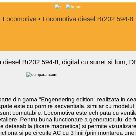
Locomotive • Locomotiva diesel Br202 594-8
iesel Br202 594-8, digital cu sunet si fum, D
rte din gama "Engeneering edition" realizata in cea
pate este cu pornire secventiala, similar cu modelul 
e sunt comutabile. Locomotiva este echipata cu venti
taliere. Pentru buna functionare a generatorului de 
 detasabila (fixare magnetica) si permite vizualizarea
tiona si pe circuite AC cu 3 linii (prin montarea unei 