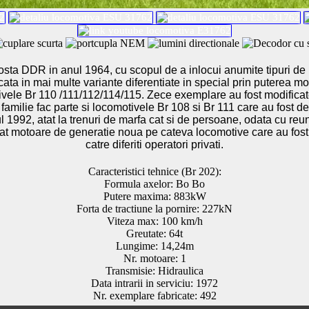
fosta DDR in anul 1964, cu scopul de a inlocui anumite tipuri de l
ta in mai multe variante diferentiate in special prin puterea mot
ivele Br 110 /111/112/114/115. Zece exemplare au fost modifica
familie fac parte si locomotivele Br 108 si Br 111 care au fost 
ul 1992, atat la trenuri de marfa cat si de persoane, odata cu r
 motoare de generatie noua pe cateva locomotive care au fost in
catre diferiti operatori privati.
Caracteristici tehnice (Br 202):
Formula axelor: Bo Bo
Putere maxima: 883kW
Forta de tractiune la pornire: 227kN
Viteza max: 100 km/h
Greutate: 64t
Lungime: 14,24m
Nr. motoare: 1
Transmisie: Hidraulica
Data intrarii in serviciu: 1972
Nr. exemplare fabricate: 492