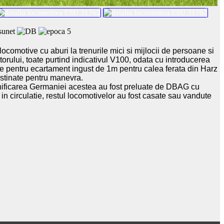
ocomotive cu aburi la trenurile mici si mijlocii de persoane si
orului, toate purtind indicativul V100, odata cu introducerea
te pentru ecartament ingust de 1m pentru calea ferata din Harz
destinate pentru manevra.
eunificarea Germaniei acestea au fost preluate de DBAG cu
 circulatie, restul locomotivelor au fost casate sau vandute