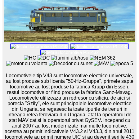
Locomotivele tip V43 sunt locomotive electrice universale,
au fost produse sub licenta "50-Hz-Gruppe", primele sapte
locomotive au fost produse la fabrica Krupp din Essen,
restul locomotivelor fiind produse la fabrica Ganz-Mavag.
Locomotivele utilizeaza un redresor cu siliciu, de aici si
porecla "Szily", ele sunt principalele locomotive electrice
din Ungaria, se regasesc la toate tipurile de trenuri in
intreaga retea feroviara din Ungaria, atat la operatorul de
stat MAV cat si la operatorul privat GySEV. Incepand cu
anul 2007 au fost modernizate mai multe locomotive,
acestea au primit indicativele V43.2 si V43.3, din anul 2011
locomotivele au primit numere UIC si au devenit seriile 430