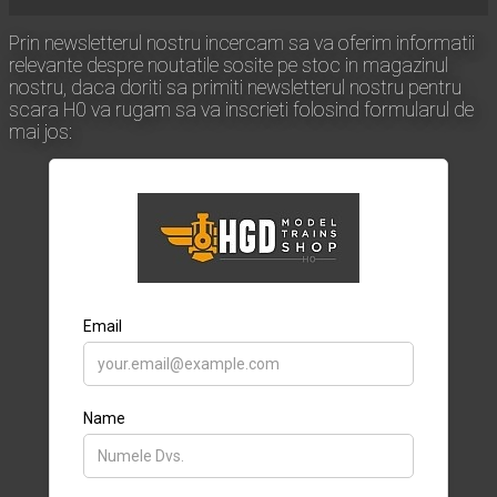
Prin newsletterul nostru incercam sa va oferim informatii
relevante despre noutatile sosite pe stoc in magazinul
nostru, daca doriti sa primiti newsletterul nostru pentru
scara H0 va rugam sa va inscrieti folosind formularul de
mai jos: